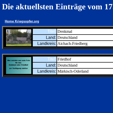
Die aktuellsten Einträge vom 17
Home Kriegsopfer.org
Titel:
Denkmal
Land:
Deutschland
Landkreis:
Aichach-Friedberg
Titel:
Friedhof
Land:
Deutschland
Landkreis:
Märkisch-Oderland