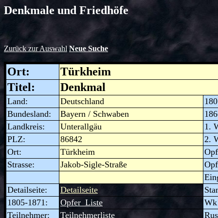
Denkmale und Friedhöfe
Zurück zur Auswahl
Neue Suche
Ort:
Türkheim
Titel:
Denkmal
Land:
Deutschland
180
Bundesland:
Bayern / Schwaben
186
Landkreis:
Unterallgäu
1. 
PLZ:
86842
2. 
Ort:
Türkheim
Opf
Strasse:
Jakob-Sigle-Straße
Opf
Ein
Detailseite
:
Detailseite
Sta
1805-1871
:
Opfer_Liste
Wk
Teilnehmer
:
Teilnehmerliste
Rus