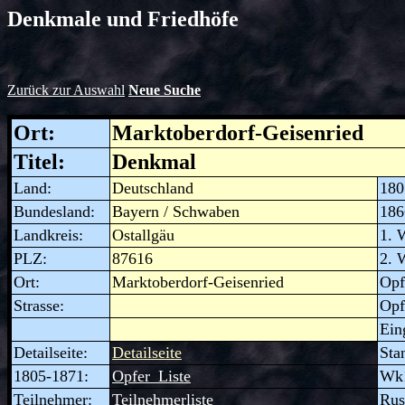
Denkmale und Friedhöfe
Zurück zur Auswahl
Neue Suche
Ort:
Marktoberdorf-Geisenried
Titel:
Denkmal
Land:
Deutschland
180
Bundesland:
Bayern / Schwaben
186
Landkreis:
Ostallgäu
1. 
PLZ:
87616
2. 
Ort:
Marktoberdorf-Geisenried
Opf
Strasse:
Opf
Ein
Detailseite
:
Detailseite
Sta
1805-1871
:
Opfer_Liste
Wk
Teilnehmer
:
Teilnehmerliste
Rus