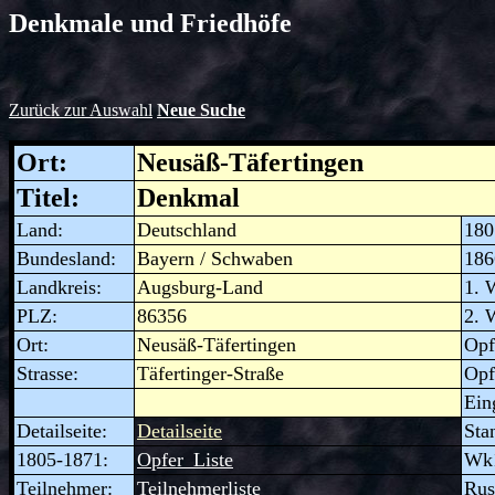
Denkmale und Friedhöfe
Zurück zur Auswahl
Neue Suche
Ort:
Neusäß-Täfertingen
Titel:
Denkmal
Land:
Deutschland
180
Bundesland:
Bayern / Schwaben
186
Landkreis:
Augsburg-Land
1. 
PLZ:
86356
2. 
Ort:
Neusäß-Täfertingen
Opf
Strasse:
Täfertinger-Straße
Opf
Ein
Detailseite
:
Detailseite
Sta
1805-1871
:
Opfer_Liste
Wk
Teilnehmer
:
Teilnehmerliste
Rus