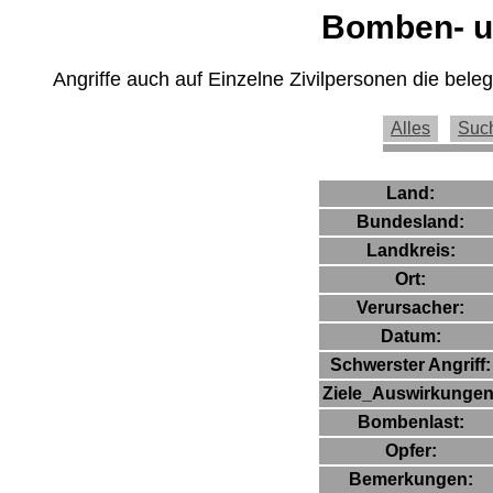
Bomben- un
Angriffe auch auf Einzelne Zivilpersonen die bel
Alles
Suc
Land:
Bundesland:
Landkreis:
Ort:
Verursacher:
Datum:
Schwerster Angriff:
Ziele_Auswirkungen
Bombenlast:
Opfer:
Bemerkungen: