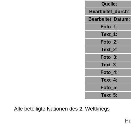
Quelle:
Bearbeitet_durch:
Bearbeitet_Datum:
Foto_1:
Text_1:
Foto_2:
Text_2:
Foto_3:
Text_3:
Foto_4:
Text_4:
Foto_5:
Text_5:
Alle beteiligte Nationen des 2. Weltkriegs
Hu