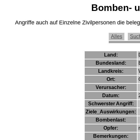
Bomben- un
Angriffe auch auf Einzelne Zivilpersonen die bel
Alles
Suc
Land:
Bundesland:
Landkreis:
Ort:
Verursacher:
Datum:
Schwerster Angriff:
Ziele_Auswirkungen:
Bombenlast:
Opfer:
Bemerkungen: