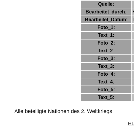
Quelle:
Bearbeitet_durch:
Bearbeitet_Datum:
Foto_1:
Text_1:
Foto_2:
Text_2:
Foto_3:
Text_3:
Foto_4:
Text_4:
Foto_5:
Text_5:
Alle beteiligte Nationen des 2. Weltkriegs
Hu