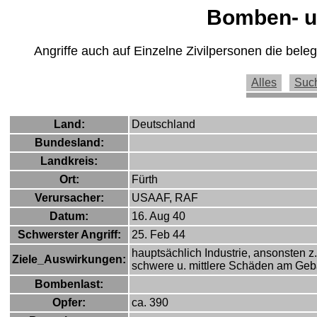
Bomben- un
Angriffe auch auf Einzelne Zivilpersonen die bel
Alles
Suc
Land:
Deutschland
Bundesland:
Landkreis:
Ort:
Fürth
Verursacher:
USAAF, RAF
Datum:
16. Aug 40
Schwerster Angriff:
25. Feb 44
hauptsächlich Industrie, ansonsten z
Ziele_Auswirkungen:
schwere u. mittlere Schäden am Ge
Bombenlast:
Opfer:
ca. 390