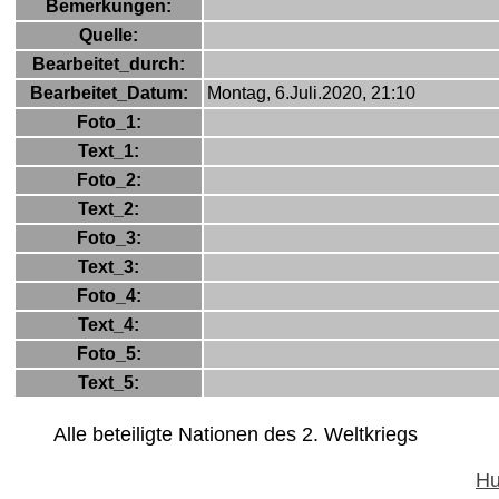
Bemerkungen:
Quelle:
Bearbeitet_durch:
Bearbeitet_Datum:
Montag, 6.Juli.2020, 21:10
Foto_1:
Text_1:
Foto_2:
Text_2:
Foto_3:
Text_3:
Foto_4:
Text_4:
Foto_5:
Text_5:
Alle beteiligte Nationen des 2. Weltkriegs
Hu