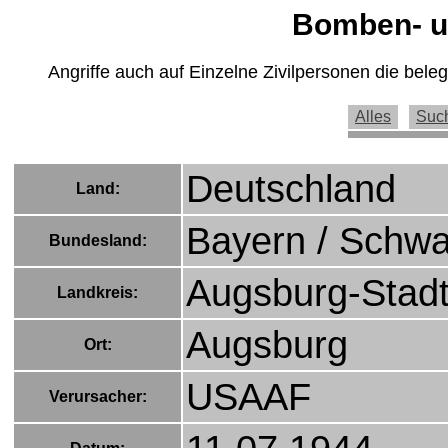
Bomben- un
Angriffe auch auf Einzelne Zivilpersonen die bel
Alles
Suc
Deutschland
Land:
Bayern / Schw
Bundesland:
Augsburg-Stad
Landkreis:
Augsburg
Ort:
USAAF
Verursacher: