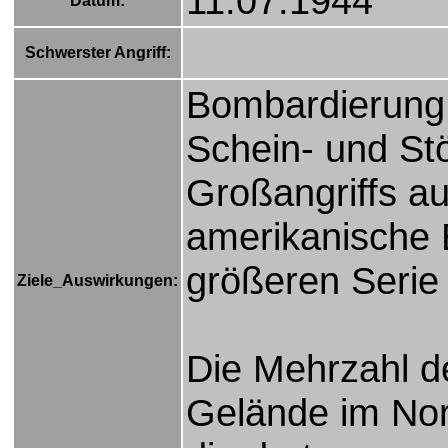
11.07.1944
Datum:
Schwerster Angriff:
Bombardierung 
Schein- und Stö
Großangriffs a
amerikanische 
größeren Seri
Ziele_Auswirkungen:
Die Mehrzahl de
Gelände im Nor