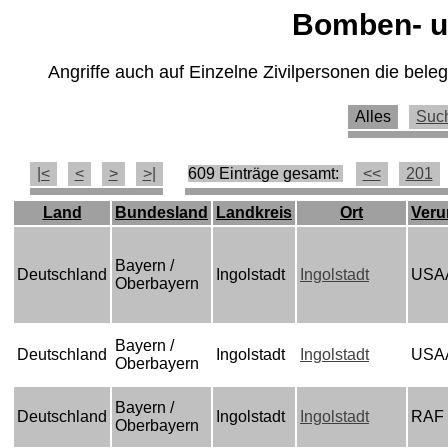
Bomben- un
Angriffe auch auf Einzelne Zivilpersonen die bel
Alles
Suc
|<
<
>
>|
609 Einträge gesamt:
<<
201
Land
Bundesland
Landkreis
Ort
Veru
Bayern /
Deutschland
Ingolstadt
Ingolstadt
USA
Oberbayern
Bayern /
Deutschland
Ingolstadt
Ingolstadt
USA
Oberbayern
Bayern /
Deutschland
Ingolstadt
Ingolstadt
RAF
Oberbayern