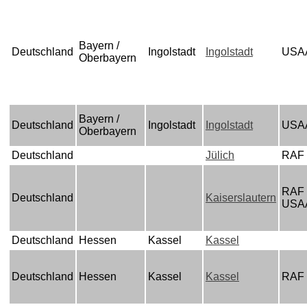
Bayern /
Deutschland
Ingolstadt
Ingolstadt
USA
Oberbayern
Bayern /
Deutschland
Ingolstadt
Ingolstadt
USA
Oberbayern
Deutschland
Jülich
RAF
RAF 
Deutschland
Kaiserslautern
USA
Deutschland
Hessen
Kassel
Kassel
Deutschland
Hessen
Kassel
Kassel
RAF