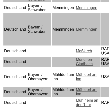
Bayern /
Deutschland
Memmingen
Memmingen
Schwaben
Bayern /
Deutschland
Memmingen
Memmingen
Schwaben
RAF
Deutschland
Meßkirch
US
Mönchen-
RAF
Deutschland
Gladbach
US
Bayern /
Mühldorf am
Mühldorf am
Deutschland
US
Oberbayern
Inn
Inn
Bayern /
Mühldorf am
Mühldorf am
Deutschland
Oberbayern
Inn
Inn
Mühlheim an
Deutschland
RA
der Ruhr