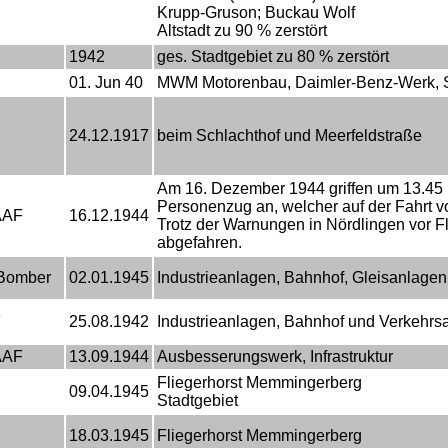
Krupp-Gruson; Buckau Wolf
Altstadt zu 90 % zerstört
F
1942
ges. Stadtgebiet zu 80 % zerstört
01. Jun 40
MWM Motorenbau, Daimler-Benz-Werk, Stad
24.12.1917
beim Schlachthof und Meerfeldstraße
Am 16. Dezember 1944 griffen um 13.45
Personenzug an, welcher auf der Fahrt v
AAF
16.12.1944
Trotz der Warnungen in Nördlingen vor F
abgefahren.
Bomber
02.01.1945
Industrieanlagen, Bahnhof, Gleisanlage
F
25.08.1942
Industrieanlagen, Bahnhof und Verkehrs
AAF
13.09.1944
Ausbesserungswerk, Infrastruktur
Fliegerhorst Memmingerberg
09.04.1945
Stadtgebiet
18.03.1945
Fliegerhorst Memmingerberg