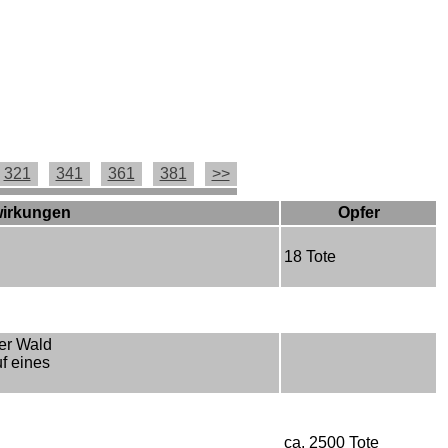
321
341
361
381
>>
wirkungen
Opfer
18 Tote
er Wald
f eines
ca. 2500 Tote