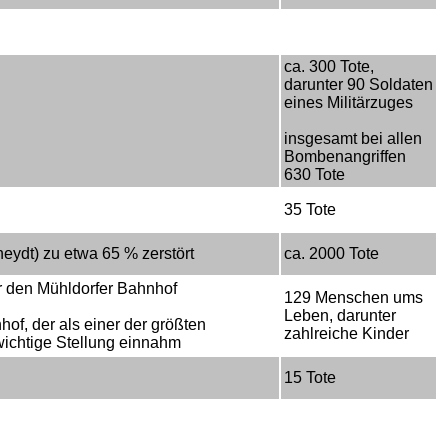
ca. 300 Tote,
darunter 90 Soldaten
eines Militärzuges
insgesamt bei allen
Bombenangriffen
630 Tote
35 Tote
ydt) zu etwa 65 % zerstört
ca. 2000 Tote
r den Mühldorfer Bahnhof
129 Menschen ums
Leben, darunter
f, der als einer der größten
zahlreiche Kinder
ichtige Stellung einnahm
15 Tote