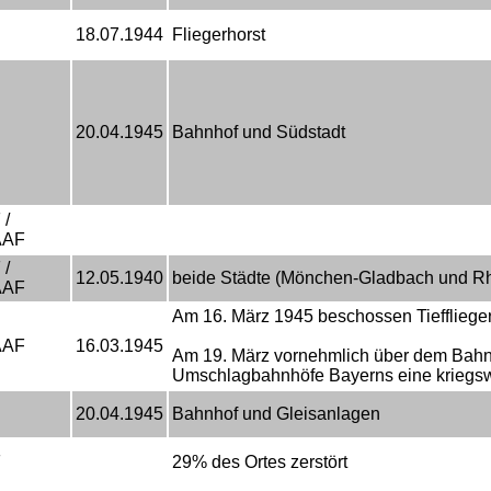
18.07.1944
Fliegerhorst
20.04.1945
Bahnhof und Südstadt
 /
AAF
 /
12.05.1940
beide Städte (Mönchen-Gladbach und Rhe
AAF
Am 16. März 1945 beschossen Tieffliege
AAF
16.03.1945
Am 19. März vornehmlich über dem Bahnho
Umschlagbahnhöfe Bayerns eine kriegsw
20.04.1945
Bahnhof und Gleisanlagen
F
29% des Ortes zerstört