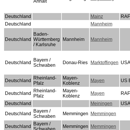
Anhalt
Deutschland
Mainz
RA
Deutschland
Mannheim
Baden-
Deutschland
Württemberg
Mannheim
Mannheim
/ Karlsruhe
Bayern /
Deutschland
Donau-Ries
Marktoffingen
US
Schwaben
Rheinland-
Mayen-
Deutschland
Mayen
US 
Pfalz
Koblenz
Rheinland-
Mayen-
Deutschland
Mayen
RA
Pfalz
Koblenz
Deutschland
Meiningen
US
Bayern /
Deutschland
Memmingen
Memmingen
Schwaben
Bayern /
Deutschland
Memmingen
Memmingen
Schwaben