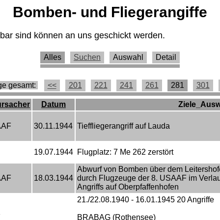
Bomben- und Fliegerangiffe
egbar sind können an uns geschickt werden.
Alles
Suchen
Auswahl
Detail
ge gesamt:
<<
201
221
241
261
281
301
ursacher
Datum
Ziele_Aus
AAF
30.11.1944
Tieffliegerangriff auf Lauda
19.07.1944
Flugplatz: 7 Me 262 zerstört
Abwurf von Bomben über dem Leitershof
AAF
18.03.1944
durch Flugzeuge der 8. USAAF im Verlau
Angriffs auf Oberpfaffenhofen
21./22.08.1940 - 16.01.1945 20 Angriffe
F
BRABAG (Rothensee)