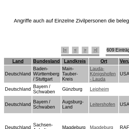
Angriffe auch auf Einzelne Zivilpersonen die bel
|<
<
>
>|
609 Einträ
Land
Bundesland
Landkreis
Ort
Ver
Baden-
Main-
Lauda-
Deutschland
Württemberg
Tauber-
Königshofen
US
/ Stuttgart
Kreis
- Lauda
Bayern /
Deutschland
Günzburg
Leipheim
Schwaben
Bayern /
Augsburg-
Deutschland
Leitershofen
US
Schwaben
Land
Sachsen-
Deutschland
Magdeburg
Magdeburg
RA