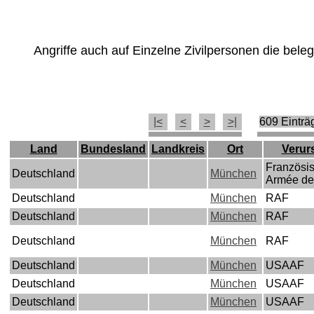
Angriffe auch auf Einzelne Zivilpersonen die bel
|<
<
>
>|
609 Einträ
Land
Bundesland
Landkreis
Ort
Verur
Französi
Deutschland
München
Armée de 
Deutschland
München
RAF
Deutschland
München
RAF
Deutschland
München
RAF
Deutschland
München
USAAF
Deutschland
München
USAAF
Deutschland
München
USAAF