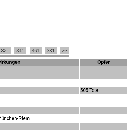
321
341
361
381
>>
wirkungen
Opfer
505 Tote
 München-Riem