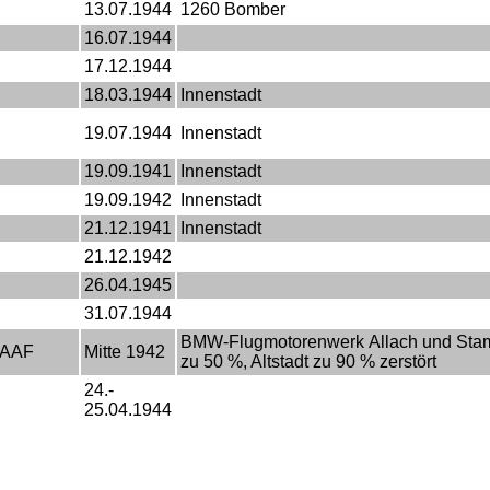
13.07.1944
1260 Bomber
16.07.1944
17.12.1944
18.03.1944
Innenstadt
19.07.1944
Innenstadt
19.09.1941
Innenstadt
19.09.1942
Innenstadt
21.12.1941
Innenstadt
21.12.1942
26.04.1945
31.07.1944
BMW-Flugmotorenwerk Allach und Stam
SAAF
Mitte 1942
zu 50 %, Altstadt zu 90 % zerstört
24.-
25.04.1944