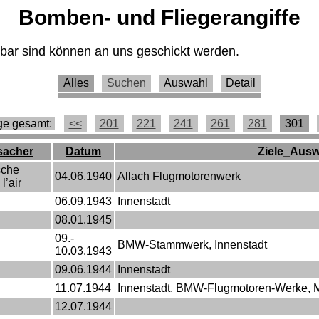
Bomben- und Fliegerangiffe
egbar sind können an uns geschickt werden.
Alles
Suchen
Auswahl
Detail
ge gesamt:
<<
201
221
241
261
281
301
sacher
Datum
Ziele_Aus
sche
04.06.1940
Allach Flugmotorenwerk
l’air
06.09.1943
Innenstadt
08.01.1945
09.-
BMW-Stammwerk, Innenstadt
10.03.1943
09.06.1944
Innenstadt
11.07.1944
Innenstadt, BMW-Flugmotoren-Werke,
12.07.1944