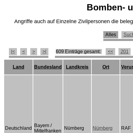
Bomben- un
Angriffe auch auf Einzelne Zivilpersonen die bel
Alles
Suc
|<
<
>
>|
609 Einträge gesamt:
<<
201
Land
Bundesland
Landkreis
Ort
Veru
Bayern /
Deutschland
Nürnberg
Nürnberg
RAF
Mittelfranken