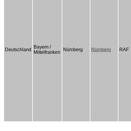
Bayern /
Deutschland
Nürnberg
Nürnberg
RAF
Mittelfranken