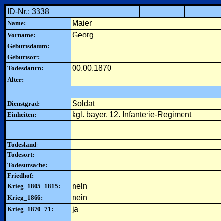
ID-Nr.: 3338
Maier
Name:
Georg
Vorname:
Geburtsdatum:
Geburtsort:
00.00.1870
Todesdatum:
Alter:
Soldat
Dienstgrad:
kgl. bayer. 12. Infanterie-Regiment
Einheiten:
Todesland:
Todesort:
Todesursache:
Friedhof:
nein
Krieg_1805_1815:
nein
Krieg_1866:
ja
Krieg_1870_71: