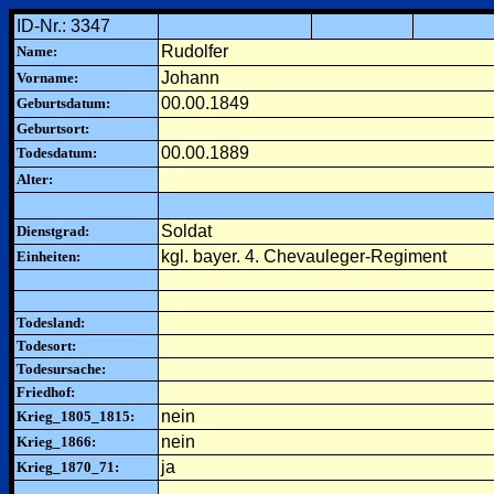
ID-Nr.: 3347
Rudolfer
Name:
Johann
Vorname:
00.00.1849
Geburtsdatum:
Geburtsort:
00.00.1889
Todesdatum:
Alter:
Soldat
Dienstgrad:
kgl. bayer. 4. Chevauleger-Regiment
Einheiten:
Todesland:
Todesort:
Todesursache:
Friedhof:
nein
Krieg_1805_1815:
nein
Krieg_1866:
ja
Krieg_1870_71: