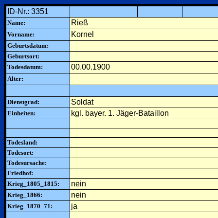
ID-Nr.: 3351
Rieß
Name:
Kornel
Vorname:
Geburtsdatum:
Geburtsort:
00.00.1900
Todesdatum:
Alter:
Soldat
Dienstgrad:
kgl. bayer. 1. Jäger-Bataillon
Einheiten:
Todesland:
Todesort:
Todesursache:
Friedhof:
nein
Krieg_1805_1815:
nein
Krieg_1866:
ja
Krieg_1870_71: