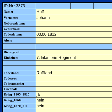
ID-Nr.: 3373
Huß
Name:
Johann
Vorname:
Geburtsdatum:
Geburtsort:
00.00.1812
Todesdatum:
Alter:
Dienstgrad:
7. Infanterie-Regiment
Einheiten:
Rußland
Todesland:
Todesort:
Todesursache:
Friedhof:
ja
Krieg_1805_1815:
nein
Krieg_1866:
nein
Krieg_1870_71: