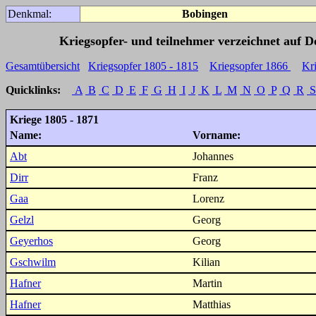
Denkmal:
Bobingen
Kriegsopfer- und teilnehmer verzeichnet auf 
Gesamtübersicht
Kriegsopfer 1805 - 1815
Kriegsopfer 1866
Kr
Quicklinks:
A
B
C
D
E
F
G
H
I
J
K
L
M
N
O
P
Q
R
S
Kriege 1805 - 1871
Name:
Vorname:
Abt
Johannes
Dirr
Franz
Gaa
Lorenz
Gelzl
Georg
Geyerhos
Georg
Gschwilm
Kilian
Hafner
Martin
Hafner
Matthias