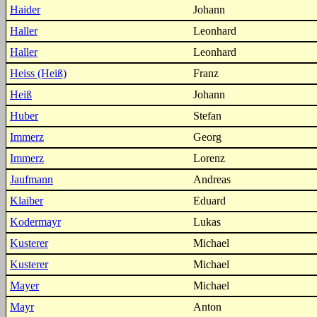
Haider
Johann
Haller
Leonhard
Haller
Leonhard
Heiss (Heiß)
Franz
Heiß
Johann
Huber
Stefan
Immerz
Georg
Immerz
Lorenz
Jaufmann
Andreas
Klaiber
Eduard
Kodermayr
Lukas
Kusterer
Michael
Kusterer
Michael
Mayer
Michael
Mayr
Anton