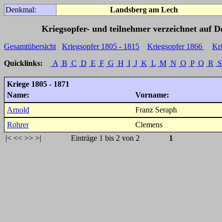
Denkmal:
Landsberg am Lech
Kriegsopfer- und teilnehmer verzeichnet auf 
Gesamtübersicht
Kriegsopfer 1805 - 1815
Kriegsopfer 1866
Kr
Quicklinks:
A
B
C
D
E
F
G
H
I
J
K
L
M
N
O
P
Q
R
S
Kriege 1805 - 1871
Name:
Vorname:
Arnold
Franz Seraph
Rohrer
Clemens
|<
<<
>>
>|
Einträge 1 bis 2 von 2
1