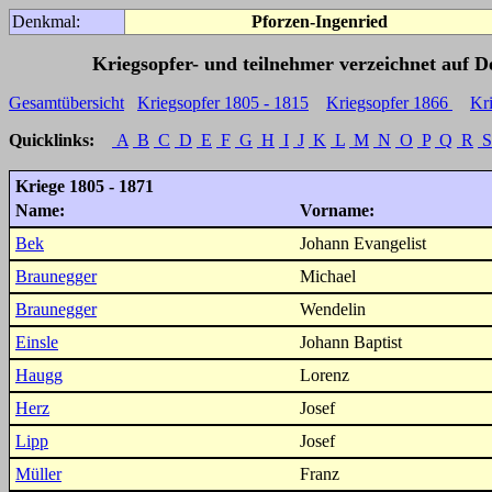
Denkmal:
Pforzen-Ingenried
Kriegsopfer- und teilnehmer verzeichnet auf 
Gesamtübersicht
Kriegsopfer 1805 - 1815
Kriegsopfer 1866
Kr
Quicklinks:
A
B
C
D
E
F
G
H
I
J
K
L
M
N
O
P
Q
R
S
Kriege 1805 - 1871
Name:
Vorname:
Bek
Johann Evangelist
Braunegger
Michael
Braunegger
Wendelin
Einsle
Johann Baptist
Haugg
Lorenz
Herz
Josef
Lipp
Josef
Müller
Franz