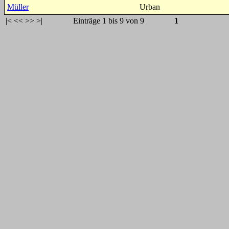
Müller
Urban
|<
<<
>>
>|
Einträge 1 bis 9 von 9
1