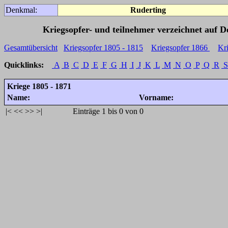
Denkmal:
Ruderting
Kriegsopfer- und teilnehmer verzeichnet auf 
Gesamtübersicht
Kriegsopfer 1805 - 1815
Kriegsopfer 1866
Kr
Quicklinks:
A
B
C
D
E
F
G
H
I
J
K
L
M
N
O
P
Q
R
S
Kriege 1805 - 1871
Name:
Vorname:
|<
<<
>>
>|
Einträge 1 bis 0 von 0