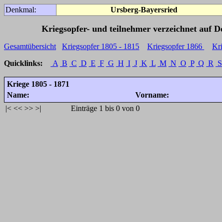
Denkmal:
Ursberg-Bayersried
Kriegsopfer- und teilnehmer verzeichnet auf 
Gesamtübersicht
Kriegsopfer 1805 - 1815
Kriegsopfer 1866
Kr
Quicklinks:
A
B
C
D
E
F
G
H
I
J
K
L
M
N
O
P
Q
R
S
Kriege 1805 - 1871
Name:
Vorname:
|<
<<
>>
>|
Einträge 1 bis 0 von 0