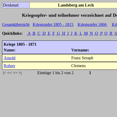
Denkmal:
Landsberg am Lech
Kriegsopfer- und teilnehmer verzeichnet auf 
Gesamtübersicht
Kriegsopfer 1805 - 1815
Kriegsopfer 1866
Kr
Quicklinks:
A
B
C
D
E
F
G
H
I
J
K
L
M
N
O
P
Q
R
S
Kriege 1805 - 1871
Name:
Vorname:
Arnold
Franz Seraph
Rohrer
Clemens
|<
<<
>>
>|
Einträge 1 bis 2 von 2
1