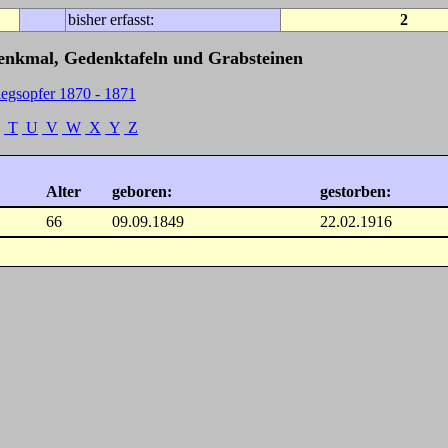
bisher erfasst:
2
Denkmal, Gedenktafeln und Grabsteinen
iegsopfer 1870 - 1871
T
U
V
W
X
Y
Z
Alter
geboren:
gestorben:
66
09.09.1849
22.02.1916