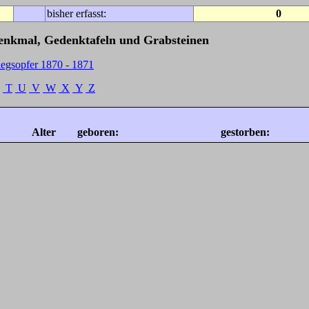
bisher erfasst:
0
Denkmal, Gedenktafeln und Grabsteinen
iegsopfer 1870 - 1871
T
U
V
W
X
Y
Z
Alter
geboren:
gestorben: