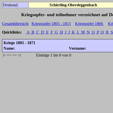
Denkmal:
Schierling-Oberdeggenbach
Kriegsopfer- und teilnehmer verzeichnet auf 
Gesamtübersicht
Kriegsopfer 1805 - 1815
Kriegsopfer 1866
Kr
Quicklinks:
A
B
C
D
E
F
G
H
I
J
K
L
M
N
O
P
Q
R
S
Kriege 1805 - 1871
Name:
Vorname:
|<
<<
>>
>|
Einträge 1 bis 0 von 0