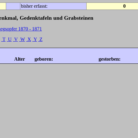
bisher erfasst:
0
Denkmal, Gedenktafeln und Grabsteinen
iegsopfer 1870 - 1871
T
U
V
W
X
Y
Z
Alter
geboren:
gestorben: