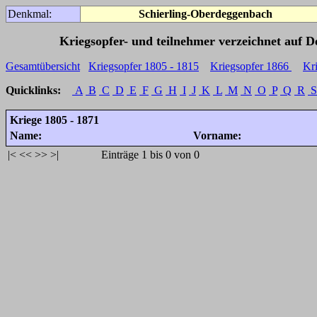
Denkmal:
Schierling-Oberdeggenbach
Kriegsopfer- und teilnehmer verzeichnet auf 
Gesamtübersicht
Kriegsopfer 1805 - 1815
Kriegsopfer 1866
Kr
Quicklinks:
A
B
C
D
E
F
G
H
I
J
K
L
M
N
O
P
Q
R
S
Kriege 1805 - 1871
Name:
Vorname:
|<
<<
>>
>|
Einträge 1 bis 0 von 0