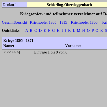
Denkmal:
Schierling-Oberdeggenbach
Kriegsopfer- und teilnehmer verzeichnet auf 
Gesamtübersicht
Kriegsopfer 1805 - 1815
Kriegsopfer 1866
Kr
Quicklinks:
A
B
C
D
E
F
G
H
I
J
K
L
M
N
O
P
Q
R
S
Kriege 1805 - 1871
Name:
Vorname:
|<
<<
>>
>|
Einträge 1 bis 0 von 0