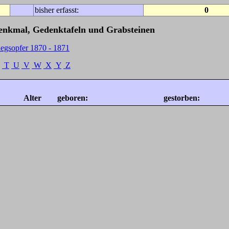
bisher erfasst:
0
Denkmal, Gedenktafeln und Grabsteinen
iegsopfer 1870 - 1871
T
U
V
W
X
Y
Z
Alter
geboren:
gestorben: