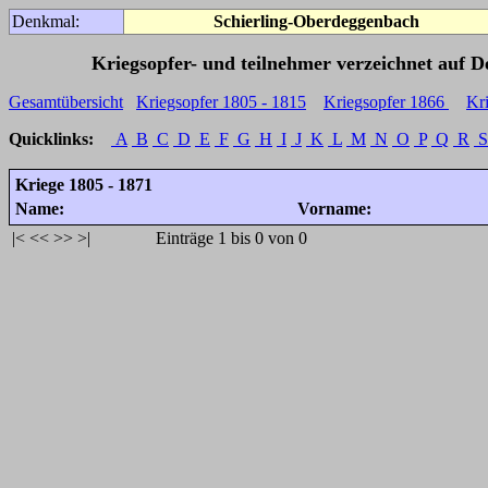
Denkmal:
Schierling-Oberdeggenbach
Kriegsopfer- und teilnehmer verzeichnet auf 
Gesamtübersicht
Kriegsopfer 1805 - 1815
Kriegsopfer 1866
Kr
Quicklinks:
A
B
C
D
E
F
G
H
I
J
K
L
M
N
O
P
Q
R
S
Kriege 1805 - 1871
Name:
Vorname:
|<
<<
>>
>|
Einträge 1 bis 0 von 0