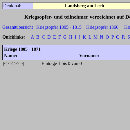
Denkmal:
Landsberg am Lech
Kriegsopfer- und teilnehmer verzeichnet auf 
Gesamtübersicht
Kriegsopfer 1805 - 1815
Kriegsopfer 1866
Kr
Quicklinks:
A
B
C
D
E
F
G
H
I
J
K
L
M
N
O
P
Q
R
S
Kriege 1805 - 1871
Name:
Vorname:
|<
<<
>>
>|
Einträge 1 bis 0 von 0