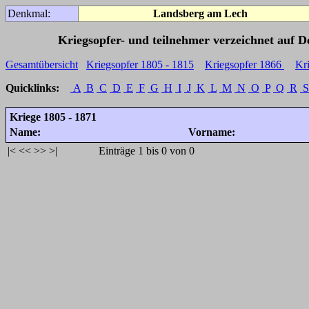
Denkmal:
Landsberg am Lech
Kriegsopfer- und teilnehmer verzeichnet auf 
Gesamtübersicht
Kriegsopfer 1805 - 1815
Kriegsopfer 1866
Kr
Quicklinks:
A
B
C
D
E
F
G
H
I
J
K
L
M
N
O
P
Q
R
S
Kriege 1805 - 1871
Name:
Vorname:
|<
<<
>>
>|
Einträge 1 bis 0 von 0