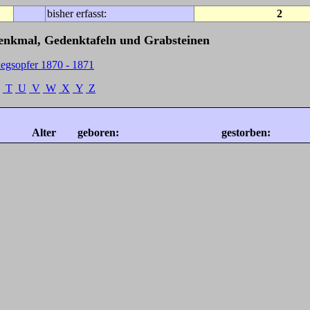
bisher erfasst:
2
Denkmal, Gedenktafeln und Grabsteinen
iegsopfer 1870 - 1871
T
U
V
W
X
Y
Z
Alter
geboren:
gestorben: