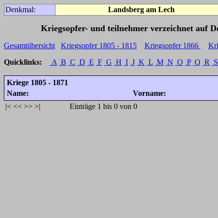
Denkmal:
Landsberg am Lech
Kriegsopfer- und teilnehmer verzeichnet auf 
Gesamtübersicht
Kriegsopfer 1805 - 1815
Kriegsopfer 1866
Kr
Quicklinks:
A
B
C
D
E
F
G
H
I
J
K
L
M
N
O
P
Q
R
S
Kriege 1805 - 1871
Name:
Vorname:
|<
<<
>>
>|
Einträge 1 bis 0 von 0