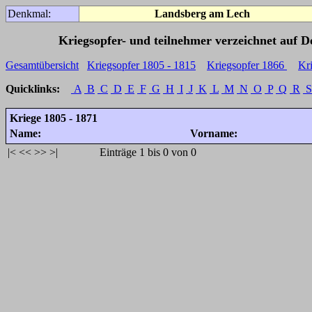
Denkmal:
Landsberg am Lech
Kriegsopfer- und teilnehmer verzeichnet auf 
Gesamtübersicht
Kriegsopfer 1805 - 1815
Kriegsopfer 1866
Kr
Quicklinks:
A
B
C
D
E
F
G
H
I
J
K
L
M
N
O
P
Q
R
S
Kriege 1805 - 1871
Name:
Vorname:
|<
<<
>>
>|
Einträge 1 bis 0 von 0