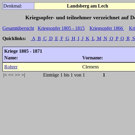
Denkmal:
Landsberg am Lech
Kriegsopfer- und teilnehmer verzeichnet auf 
Gesamtübersicht
Kriegsopfer 1805 - 1815
Kriegsopfer 1866
Kr
Quicklinks:
A
B
C
D
E
F
G
H
I
J
K
L
M
N
O
P
Q
R
S
Kriege 1805 - 1871
Name:
Vorname:
Rohrer
Clemens
|<
<<
>>
>|
Einträge 1 bis 1 von 1
1