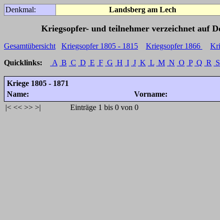
Denkmal:
Landsberg am Lech
Kriegsopfer- und teilnehmer verzeichnet auf 
Gesamtübersicht
Kriegsopfer 1805 - 1815
Kriegsopfer 1866
Kr
Quicklinks:
A
B
C
D
E
F
G
H
I
J
K
L
M
N
O
P
Q
R
S
Kriege 1805 - 1871
Name:
Vorname:
|<
<<
>>
>|
Einträge 1 bis 0 von 0