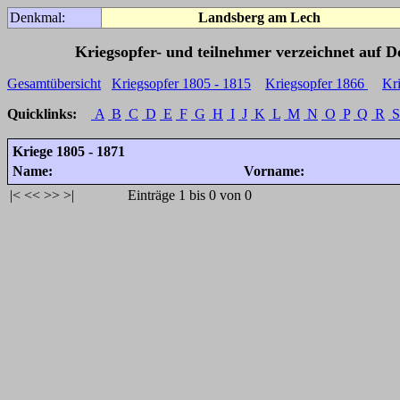
Denkmal:
Landsberg am Lech
Kriegsopfer- und teilnehmer verzeichnet auf 
Gesamtübersicht
Kriegsopfer 1805 - 1815
Kriegsopfer 1866
Kr
Quicklinks:
A
B
C
D
E
F
G
H
I
J
K
L
M
N
O
P
Q
R
S
Kriege 1805 - 1871
Name:
Vorname:
|<
<<
>>
>|
Einträge 1 bis 0 von 0