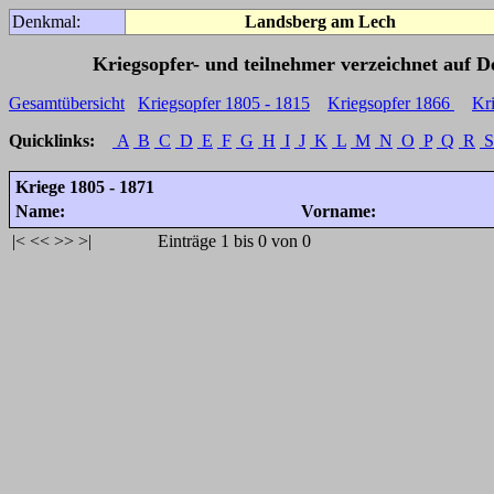
Denkmal:
Landsberg am Lech
Kriegsopfer- und teilnehmer verzeichnet auf 
Gesamtübersicht
Kriegsopfer 1805 - 1815
Kriegsopfer 1866
Kr
Quicklinks:
A
B
C
D
E
F
G
H
I
J
K
L
M
N
O
P
Q
R
S
Kriege 1805 - 1871
Name:
Vorname:
|<
<<
>>
>|
Einträge 1 bis 0 von 0