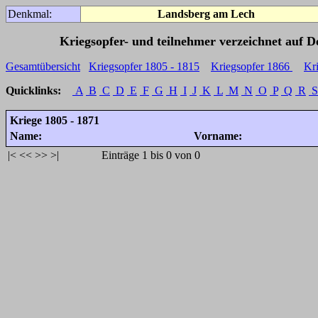
Denkmal:
Landsberg am Lech
Kriegsopfer- und teilnehmer verzeichnet auf 
Gesamtübersicht
Kriegsopfer 1805 - 1815
Kriegsopfer 1866
Kr
Quicklinks:
A
B
C
D
E
F
G
H
I
J
K
L
M
N
O
P
Q
R
S
Kriege 1805 - 1871
Name:
Vorname:
|<
<<
>>
>|
Einträge 1 bis 0 von 0