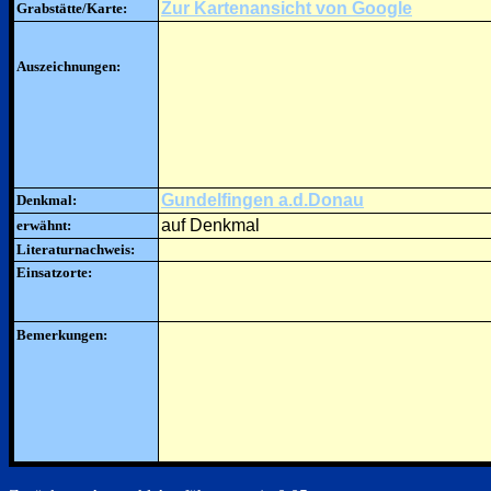
Zur Kartenansicht von Google
Grabstätte/Karte:
Auszeichnungen:
Gundelfingen a.d.Donau
Denkmal:
auf Denkmal
erwähnt:
Literaturnachweis:
Einsatzorte:
Bemerkungen: