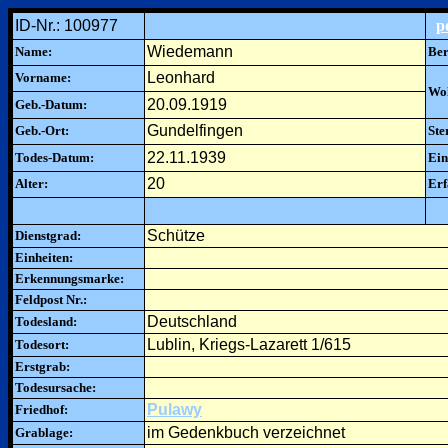
ID-Nr.: 100977
p
Wiedemann
Name:
Ber
Leonhard
Vorname:
Woh
20.09.1919
Geb.-Datum:
Gundelfingen
Geb.-Ort:
Ste
22.11.1939
Todes-Datum:
Ein
20
Alter:
Erf
Schütze
Dienstgrad:
Einheiten:
Erkennungsmarke:
Feldpost Nr.:
Deutschland
Todesland:
Lublin, Kriegs-Lazarett 1/615
Todesort:
Erstgrab:
Todesursache:
Pulawy
Friedhof:
im Gedenkbuch verzeichnet
Grablage: