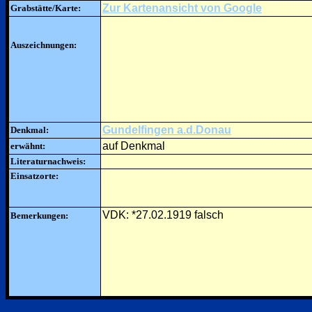
Zur Kartenansicht von Google
Grabstätte/Karte:
Auszeichnungen:
Gundelfingen a.d.Donau
Denkmal:
auf Denkmal
erwähnt:
Literaturnachweis:
Einsatzorte:
VDK: *27.02.1919 falsch
Bemerkungen: