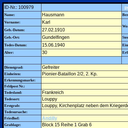
ID-Nr.: 100979
p
Hausmann
Name:
Ber
Karl
Vorname:
Woh
27.02.1910
Geb.-Datum:
Gundelfingen
Geb.-Ort:
Ste
15.06.1940
Todes-Datum:
Ein
30
Alter:
Erf
Gefreiter
Dienstgrad:
Pionier-Bataillon 2/2, 2. Kp.
Einheiten:
Erkennungsmarke:
Feldpost Nr.:
Frankreich
Todesland:
Louppy
Todesort:
Louppy, Kirchenplatz neben dem Krieger
Erstgrab:
Todesursache:
Andilly
Friedhof:
Block 15 Reihe 1 Grab 6
Grablage: