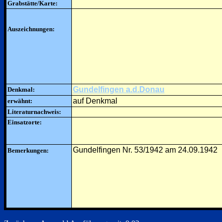
Grabstätte/Karte:
Auszeichnungen:
Gundelfingen a.d.Donau
Denkmal:
auf Denkmal
erwähnt:
Literaturnachweis:
Einsatzorte:
Gundelfingen Nr. 53/1942 am 24.09.1942
Bemerkungen: