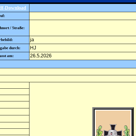
df-Download
uf:
nort / Straße:
ja
rbebild:
HJ
gabe durch:
26.5.2026
asst am: