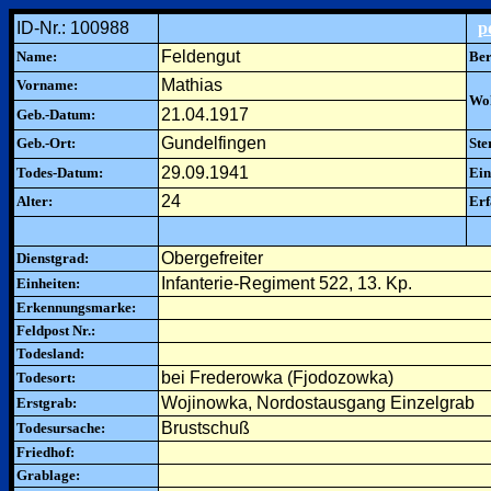
ID-Nr.: 100988
p
Feldengut
Name:
Ber
Mathias
Vorname:
Woh
21.04.1917
Geb.-Datum:
Gundelfingen
Geb.-Ort:
Ste
29.09.1941
Todes-Datum:
Ein
24
Alter:
Erf
Obergefreiter
Dienstgrad:
Infanterie-Regiment 522, 13. Kp.
Einheiten:
Erkennungsmarke:
Feldpost Nr.:
Todesland:
bei Frederowka (Fjodozowka)
Todesort:
Wojinowka, Nordostausgang Einzelgrab
Erstgrab:
Brustschuß
Todesursache:
Friedhof:
Grablage: