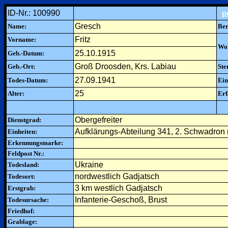
ID-Nr.: 100990
p
Gresch
Name:
Ber
Fritz
Vorname:
Woh
25.10.1915
Geb.-Datum:
Groß Droosden, Krs. Labiau
Geb.-Ort:
Ste
27.09.1941
Todes-Datum:
Ein
25
Alter:
Erf
Obergefreiter
Dienstgrad:
Aufklärungs-Abteilung 341, 2. Schwadron 
Einheiten:
Erkennungsmarke:
Feldpost Nr.:
Ukraine
Todesland:
nordwestlich Gadjatsch
Todesort:
3 km westlich Gadjatsch
Erstgrab:
Infanterie-Geschoß, Brust
Todesursache:
Friedhof:
Grablage: