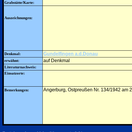
Grabstätte/Karte:
Auszeichnungen:
Gundelfingen a.d.Donau
Denkmal:
auf Denkmal
erwähnt:
Literaturnachweis:
Einsatzorte:
Angerburg, Ostpreußen Nr. 134/1942 am 
Bemerkungen: