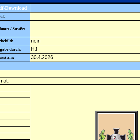
df-Download
uf:
nort / Straße:
nein
rbebild:
HJ
gabe durch:
30.4.2026
asst am:
mot.