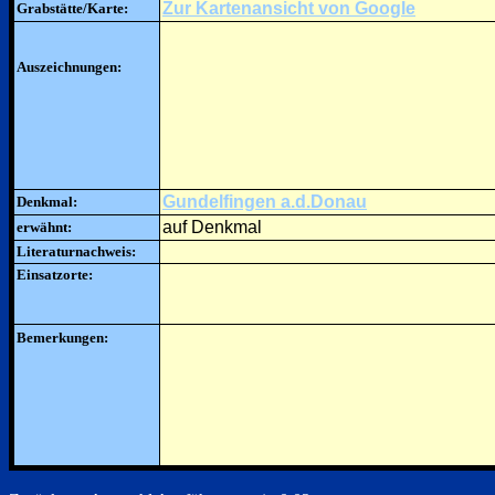
Zur Kartenansicht von Google
Grabstätte/Karte:
Auszeichnungen:
Gundelfingen a.d.Donau
Denkmal:
auf Denkmal
erwähnt:
Literaturnachweis:
Einsatzorte:
Bemerkungen: