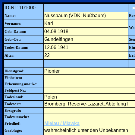
ID-Nr.: 101000
p
Nussbaum (VDK: Nußbaum)
Name:
Ber
Karl
Vorname:
Woh
04.08.1918
Geb.-Datum:
Gundelfingen
Geb.-Ort:
Ste
12.06.1941
Todes-Datum:
Ein
22
Alter:
Erf
Pionier
Dienstgrad:
Einheiten:
Erkennungsmarke:
Feldpost Nr.:
Polen
Todesland:
Bromberg, Reserve-Lazarett Abteilung I
Todesort:
Erstgrab:
Todesursache:
Mielau / Mlawka
Friedhof:
wahrscheinlich unter den Unbekannten
Grablage: