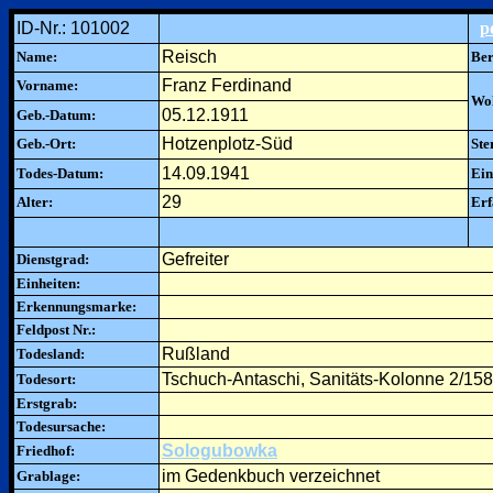
ID-Nr.: 101002
p
Reisch
Name:
Ber
Franz Ferdinand
Vorname:
Woh
05.12.1911
Geb.-Datum:
Hotzenplotz-Süd
Geb.-Ort:
Ste
14.09.1941
Todes-Datum:
Ein
29
Alter:
Erf
Gefreiter
Dienstgrad:
Einheiten:
Erkennungsmarke:
Feldpost Nr.:
Rußland
Todesland:
Tschuch-Antaschi, Sanitäts-Kolonne 2/158
Todesort:
Erstgrab:
Todesursache:
Sologubowka
Friedhof:
im Gedenkbuch verzeichnet
Grablage: