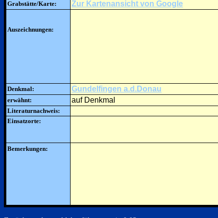
Zur Kartenansicht von Google
Grabstätte/Karte:
Auszeichnungen:
Gundelfingen a.d.Donau
Denkmal:
auf Denkmal
erwähnt:
Literaturnachweis:
Einsatzorte:
Bemerkungen: