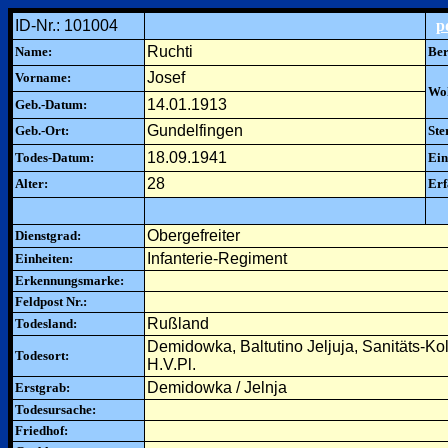
ID-Nr.: 101004
p
Ruchti
Name:
Ber
Josef
Vorname:
Woh
14.01.1913
Geb.-Datum:
Gundelfingen
Geb.-Ort:
Ste
18.09.1941
Todes-Datum:
Ein
28
Alter:
Erf
Obergefreiter
Dienstgrad:
Infanterie-Regiment
Einheiten:
Erkennungsmarke:
Feldpost Nr.:
Rußland
Todesland:
Demidowka, Baltutino Jeljuja, Sanitäts-Ko
Todesort:
H.V.Pl.
Demidowka / Jelnja
Erstgrab:
Todesursache:
Friedhof: