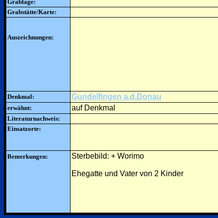
Grablage:
Grabstätte/Karte:
Auszeichnungen:
Gundelfingen a.d.Donau
Denkmal:
auf Denkmal
erwähnt:
Literaturnachweis:
Einsatzorte:
Sterbebild: + Worimo
Bemerkungen:
Ehegatte und Vater von 2 Kinder