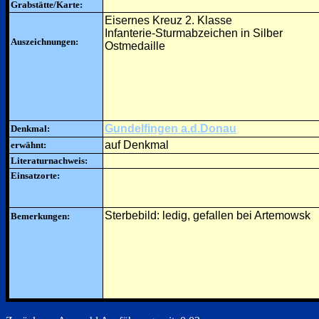
Grabstätte/Karte:
Eisernes Kreuz 2. Klasse
Infanterie-Sturmabzeichen in Silber
Auszeichnungen:
Ostmedaille
Gundelfingen a.d.Donau
Denkmal:
auf Denkmal
erwähnt:
Literaturnachweis:
Einsatzorte:
Sterbebild: ledig, gefallen bei Artemowsk
Bemerkungen: