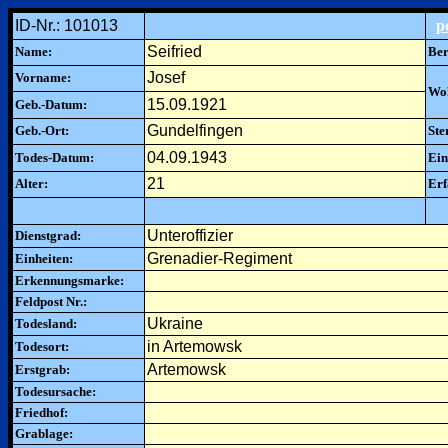
ID-Nr.: 101013
p
Seifried
Name:
Ber
Josef
Vorname:
Woh
15.09.1921
Geb.-Datum:
Gundelfingen
Geb.-Ort:
Ste
04.09.1943
Todes-Datum:
Ein
21
Alter:
Erf
Unteroffizier
Dienstgrad:
Grenadier-Regiment
Einheiten:
Erkennungsmarke:
Feldpost Nr.:
Ukraine
Todesland:
in Artemowsk
Todesort:
Artemowsk
Erstgrab:
Todesursache:
Friedhof:
Grablage: