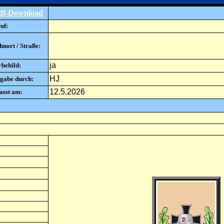
df-Download
uf:
nort / Straße:
ja
rbebild:
HJ
gabe durch:
12.5.2026
asst am: