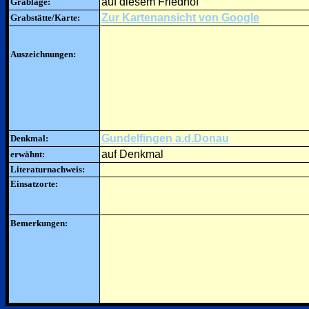
auf diesem Friedhof
Grablage:
Zur Kartenansicht von Google
Grabstätte/Karte:
Auszeichnungen:
Gundelfingen a.d.Donau
Denkmal:
auf Denkmal
erwähnt:
Literaturnachweis:
Einsatzorte:
Bemerkungen: