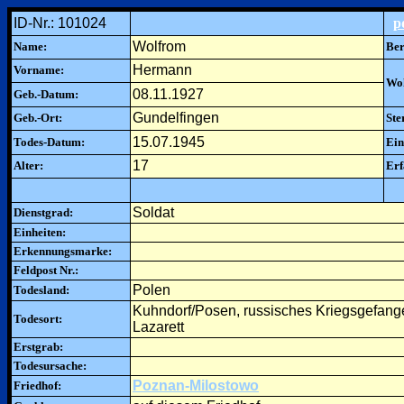
ID-Nr.: 101024
p
Wolfrom
Name:
Ber
Hermann
Vorname:
Woh
08.11.1927
Geb.-Datum:
Gundelfingen
Geb.-Ort:
Ste
15.07.1945
Todes-Datum:
Ein
17
Alter:
Erf
Soldat
Dienstgrad:
Einheiten:
Erkennungsmarke:
Feldpost Nr.:
Polen
Todesland:
Kuhndorf/Posen, russisches Kriegsgefang
Todesort:
Lazarett
Erstgrab:
Todesursache:
Poznan-Milostowo
Friedhof: