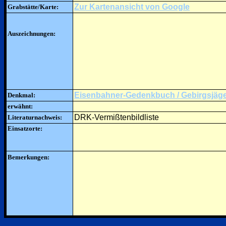
Zur Kartenansicht von Google
Grabstätte/Karte:
Auszeichnungen:
Eisenbahner-Gedenkbuch / Gebirgsjäg
Denkmal:
erwähnt:
DRK-Vermißtenbildliste
Literaturnachweis:
Einsatzorte:
Bemerkungen: