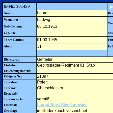
ID-Nr.: 101429
p
Laure
Name:
Ber
Ludwig
Vorname:
Woh
06.10.1913
Geb.-Datum:
Geb.-Ort:
Ste
01.03.1945
Todes-Datum:
Ein
31
Alter:
Erf
Gefreiter
Dienstgrad:
Gebirgsjäger-Regiment 91, Stab
Einheiten:
Erkennungsmarke:
21397
Feldpost Nr.:
Polen
Todesland:
Oberschlesien
Todesort:
Erstgrab:
vermißt
Todesursache:
Laurahütte / Siemianowice
Friedhof:
im Gedenkbuch verzeichnet
Grablage: