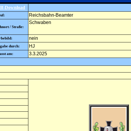
df-Download
Reichsbahn-Beamter
uf:
Schwaben
nort / Straße:
nein
rbebild:
HJ
gabe durch:
3.3.2025
asst am: