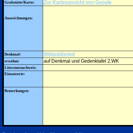
Zur Kartenansicht von Google
Grabstätte/Karte:
Auszeichnungen:
Wildpoldsried
Denkmal:
auf Denkmal und Gedenktafel 2.WK
erwähnt:
Literaturnachweis:
Einsatzorte:
Bemerkungen: