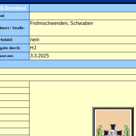
df-Download
uf:
Frohnschwenden, Schwaben
nort / Straße:
nein
rbebild:
HJ
gabe durch:
3.3.2025
asst am: