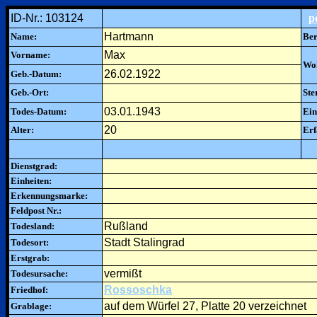
ID-Nr.: 103124
p
Hartmann
Name:
Ber
Max
Vorname:
Woh
26.02.1922
Geb.-Datum:
Geb.-Ort:
Ste
03.01.1943
Todes-Datum:
Ein
20
Alter:
Erf
Dienstgrad:
Einheiten:
Erkennungsmarke:
Feldpost Nr.:
Rußland
Todesland:
Stadt Stalingrad
Todesort:
Erstgrab:
vermißt
Todesursache:
Rossoschka
Friedhof:
auf dem Würfel 27, Platte 20 verzeichnet
Grablage: