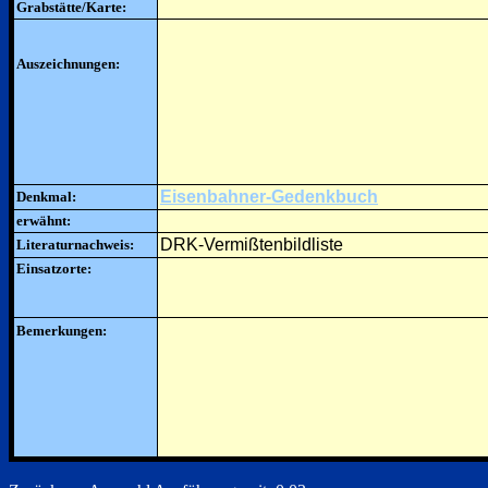
Grabstätte/Karte:
Auszeichnungen:
Eisenbahner-Gedenkbuch
Denkmal:
erwähnt:
DRK-Vermißtenbildliste
Literaturnachweis:
Einsatzorte:
Bemerkungen: