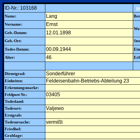
ID-Nr.: 103168
p
Lang
Name:
Ber
Ernst
Vorname:
Woh
12.01.1898
Geb.-Datum:
Geb.-Ort:
Ste
00.09.1944
Todes-Datum:
Ein
46
Alter:
Erf
Sonderführer
Dienstgrad:
Feldeisenbahn-Betriebs-Abteilung 23
Einheiten:
Erkennungsmarke:
03405
Feldpost Nr.:
Todesland:
Valjewo
Todesort:
Erstgrab:
vermißt
Todesursache:
Friedhof:
Grablage: