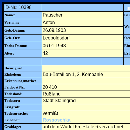
ID-Nr.: 10398
p
Pauscher
Name:
Ber
Anton
Vorname:
Woh
26.09.1903
Geb.-Datum:
Leopoldsdorf
Geb.-Ort:
Ste
06.01.1943
Todes-Datum:
Ein
42
Alter:
Erf
Dienstgrad:
Bau-Bataillon 1, 2. Kompanie
Einheiten:
Erkennungsmarke:
20 410
Feldpost Nr.:
Rußland
Todesland:
Stadt Stalingrad
Todesort:
Erstgrab:
vermißt
Todesursache:
Rossoschka
Friedhof:
auf dem Würfel 65, Platte 6 verzeichnet
Grablage: