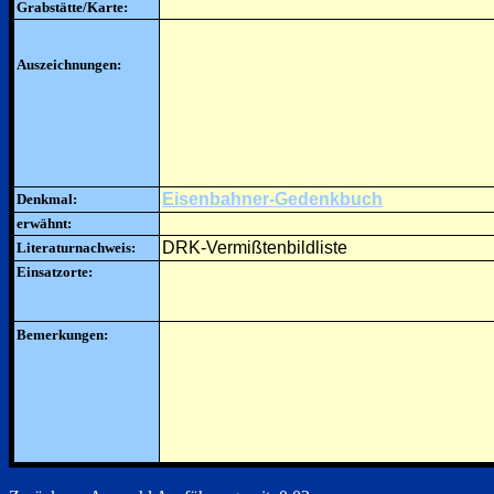
Grabstätte/Karte:
Auszeichnungen:
Eisenbahner-Gedenkbuch
Denkmal:
erwähnt:
DRK-Vermißtenbildliste
Literaturnachweis:
Einsatzorte:
Bemerkungen: