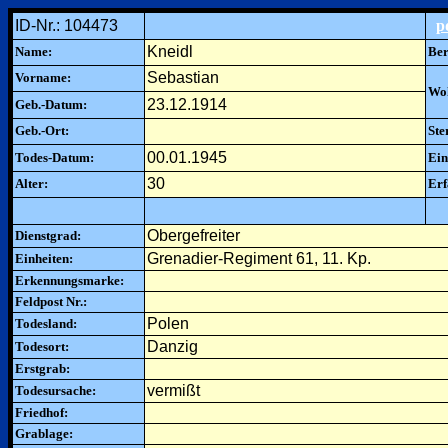
ID-Nr.: 104473
p
Kneidl
Name:
Ber
Sebastian
Vorname:
Woh
23.12.1914
Geb.-Datum:
Geb.-Ort:
Ste
00.01.1945
Todes-Datum:
Ein
30
Alter:
Erf
Obergefreiter
Dienstgrad:
Grenadier-Regiment 61, 11. Kp.
Einheiten:
Erkennungsmarke:
Feldpost Nr.:
Polen
Todesland:
Danzig
Todesort:
Erstgrab:
vermißt
Todesursache:
Friedhof:
Grablage: