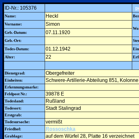
ID-Nr.: 105376
p
Heckl
Name:
Ber
Simon
Vorname:
Woh
07.11.1920
Geb.-Datum:
Geb.-Ort:
Ste
01.12.1942
Todes-Datum:
Ein
22
Alter:
Erf
Obergefreiter
Dienstgrad:
Schwere-Artillerie-Abteilung 851, Kolonne
Einheiten:
Erkennungsmarke:
39878 E
Feldpost Nr.:
Rußland
Todesland:
Stadt Stalingrad
Todesort:
Erstgrab:
vermißt
Todesursache:
Rossoschka
Friedhof:
auf dem Würfel 28, Platte 16 verzeichnet
Grablage: